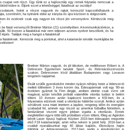
-as csapat vett részt. Úgy tűnik ez a hajóosztály egy remek folytatás nemcsak a
l kiülve is. Éljünk ezzel a lehetőséggel, fiatalítsuk az osztályt!
solatunk, holott a részei vagyunk és rajtuk keresztül kapcsolódhatunk a
jta, szeretném, ha nyitnánk ebbe az irányba és újra közösen is dolgoznánk.
izeken és ezeknek csak egy nagyon kis része jön versenyekre. Kérdezzük meg
t!
k be fiatal versenyzőt Breitner Márton (21) személyében. A kommunikációnkon, a
lik. 50 évesen a fiatalokkal már nem teljesen azonos nyelvet beszélünk, és ha
lépés. Találjuk meg a hangot a fiatalokkal!
 a fiataloknak. Keressük meg a pontokat, ahol a katamarán iskolák munkájába be
nevelésben!
Breitner Márton vagyok, és jól titkolom, de mellékesen Róbert is. A
Debreceni Egyetemen tanulok Sport-, és Rekreációszervezés
szakon, Debrecenen kívül általában Budapesten vagy Lovason
tengetem napjaimat.
Elvált szülők gyerekeként minden nyáron néhány hetet a Velencei-tó
mellett tölthettem 3 éves korom óta. Édesapámnak volt egy ’80-as
években gyártott fa Finn dingije, amiben eleinte csak vízre vitt
magával, aztán később próbált valamiféle vitorlás tudást is belém
tölteni. 10 évesen aztán kajakozni kezdtem a KSI-ben, és a
folyamatos edzések miatt a vitorlázás háttérbe szorult. Amikor aztán
sérülések sora miatt letettem a lapátot, rengeteg időm és energiám
szabadult fel, aminek egy részét az amerikai futballba fektettem, a
fantáziámat viszont egyre jobban izgatta a vitorlázás. Ennek
megfelelően egyre több időt próbáltam vízen tölteni, főleg az Agárdon
bérelt Laser típusú hajóval. Közben 2015-ben édesapám megvette
első F18 katamaránját, amin néha nekem is jutott hely. 2016-ban a
családi nyaralásunkat egy 40 lábas kajütös, tőkesúlyos hajón
töltöttük az Adriai-tengeren, 2017-ben pedig a jégvitorlázást is