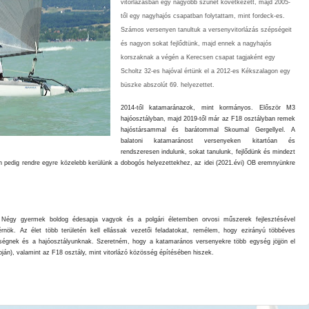
vitorlázásban egy nagyobb szünet következett, majd 2005-
től egy nagyhajós csapatban folytattam, mint fordeck-es.
Számos versenyen tanultuk a versenyvitorlázás szépségeit
és nagyon sokat fejlődtünk, majd ennek a nagyhajós
korszaknak a végén a Kerecsen csapat tagjaként egy
Scholtz 32-es hajóval értünk el a 2012-es Kékszalagon egy
büszke abszolút 69. helyezettet.
2014-től
katamaránazok, mint kormányos. Először M3
hajóosztályban, majd 2019-től már az F18 osztályban remek
hajóstársammal és barátommal Skoumal Gergellyel. A
balatoni katamaránost versenyeken kitartóan és
rendszeresen indulunk, sokat tanulunk, fejlődünk és mindezt
 pedig rendre egyre közelebb kerülünk a dobogós helyezettekhez, az idei (2021.évi) OB eremnyünkre
 Négy gyermek boldog édesapja vagyok és a polgári életemben orvosi műszerek fejlesztésével
rnök. Az élet több területén kell ellássak vezetői feladatokat, remélem, hogy ezirányú többéves
kségnek és a hajóosztályunknak. Szeretném, hogy a katamarános versenyekre több egység jöjjön el
pján), valamint az F18 osztály, mint vitorlázó közösség építésében hiszek.