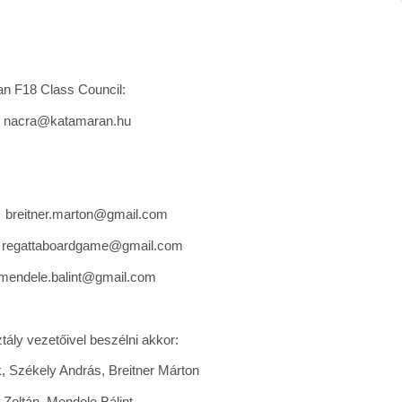
an F18 Class Council:
acra@katamaran.hu
b
reitner.marton@gmail.com
egattaboardgame@gmail.com
ndele.balint@gmail.com
ály vezetőivel beszélni akkor:
k, Székely András, Breitner Márton