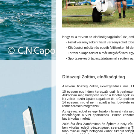
Hogy mi a tervem az elnökség tagjaként? Az, ami
-
Fiatal versenyzőként fiatal versenyzőket tobo
-
Közösségi médián és egyéb felületeken hirdetn
-
Tartani a kapcsolatot a már meglévő fiatal eg
-
Sportszervezői tapasztalataimmal segíteni az 
Diószegi Zoltán, elnökségi tag
A nevem Diószegi Zoltán, exközgazdász, nős, 1 f
10 évesen egy héten keresztül optimist-ezhette
Akkoriban még budapesti lévén a lehetőségek el
is) voltak, ezért lapátot ragadtam és a Csepelben
14 évesen, míg el nem ragadt a foci bűvölete és
rendszeresen megteszek.
Az új évezreddel és egy balatoni lánnyal (aki az
lehetőségek a vízi sportoknak. Ekkor kezdtem
búvárkodás mellett.
2006 óta élek Zamárdiban és építem a helyi vízi 
ben vitorlás edzői végzettséget szereztem a
több mint 40 hajót befogadó klubot sikerült fel