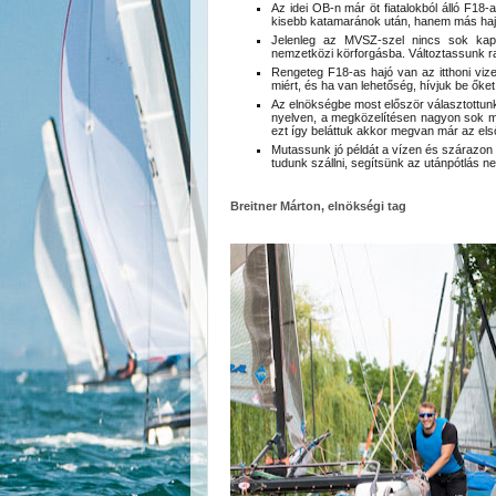
Az idei OB-n már öt fiatalokból álló F18
kisebb katamaránok után, hanem más hajókbó
Jelenleg az MVSZ-szel nincs sok kapc
nemzetközi körforgásba. Változtassunk ra
Rengeteg F18-as hajó van az itthoni v
miért, és ha van lehetőség, hívjuk be őke
Az elnökségbe most először választottun
nyelven, a megközelítésen nagyon sok mú
ezt így beláttuk akkor megvan már az első 
Mutassunk jó példát a vízen és szárazon
tudunk szállni, segítsünk az utánpótlás 
Breitner Márton, elnökségi tag