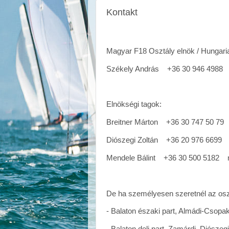
Kontakt
Magyar F18 Osztály elnök / Hungari
Székely András
+36 30 946 4988
n
Elnökségi tagok:
Breitner Márton
+36 30 747 50 79
Diószegi Zoltán
+36 20 976 6699
r
Mendele Bálint
+36 30 500 5182
me
De ha személyesen szeretnél az oszt
- Balaton északi part, Almádi-Csopa