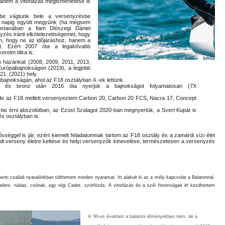
hanem a vitorlázás megismertetése is
-be vágtunk bele a versenyzésbe
ai napig együtt megyünk (ha mégsem
stanában a fiam Diószegi Dániel
nyzés iránti elkötelezettségemet, hogy
m, hogy ne az időjáráshoz, hanem a
at. Ezért 2007 óta a legaktívabb
reim titka is:
m hazánkat (2008, 2009, 2011, 2013,
urópabajnokságon (2019), a legjobb
21. (2021) hely.
gbajnokságán, ahol az F18 osztályban 4.-ek lettünk.
 és bronz után 2016 óta nyerjük a bajnokságot folyamatosan (7X
, de az F18 mellett versenyeztem Carbon 20, Carbon 20 FCS, Nacra 17, Concept
e érni abszolútban, az Ezüst Szalagot 2020-ban megnyertük, a Svert Kupát is
s osztályban is.
séggel is jár, ezért kiemelt feladatomnak tartom az F18 osztály és a zamárdi vízi élet
di verseny életre keltése és helyi versenyzők kinevelése, természetesen a versenyzés
ti családi nyaralónkban tölthettem minden nyaramat. Itt alakult ki az a mély kapcsolat a Balatonnal,
telete, nádas, csónak, egy régi Cadet, szörfözés. A vitorlázás és a szél finomságait itt kezdhettem
A ’90-es években a balatoni élményekben nem, de a