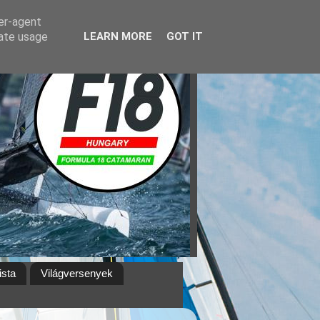
ser-agent
rate usage
LEARN MORE
GOT IT
ista
Világversenyek