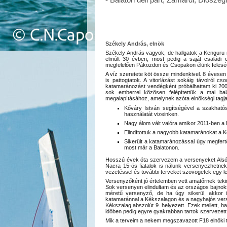
- Balaton deli part, Zamárdi, Diószeg
Székely András, elnök
Székely András vagyok, de hallgatok a Kenguru
elmúlt 30 évben, most pedig a saját családi 
megfelelően Pákozdon és Csopakon élünk feleség
A víz szeretete köt össze mindenkivel. 8 évesen
is pattogtatok. A vitorlázást sokáig távolról c
katamaránozást vendégként próbálhattam ki 2002
sok emberrel közösen felépítettük a mai bal
megalapításához, amelynek azóta elnökségi tagja
Kőváry István segítségével a szakhatós
használatát vizeinken.
Nagy álom vált valóra amikor 2011-ben a
Elindítottuk a nagyobb katamaránokat a 
Sikerült a katamaránozással úgy megfer
most már a Balatonon.
Hosszú évek óta szervezem a versenyeket Alsóö
Nacra 15-ös fiatalok is nálunk versenyezhetne
vezetéssel és további terveket szövögetek egy l
Versenyzőként jó értelemben vett amatőrnek te
Sok versenyen elindultam és az országos bajnok
méretű versenyző, de ha úgy sikerül, akkor i
katamaránnal a Kékszalagon és a nagyhajós vers
Kékszalag abszolút 9. helyezett. Ezek mellett,
időben pedig egyre gyakrabban tartok szervezett
Mik a terveim a nekem megszavazott F18 elnöki ti