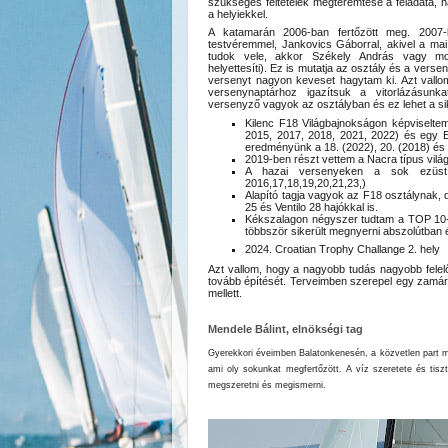
szükséges feltételek megteremtése a feladata, 
a helyiekkel.
A katamarán 2006-ban fertőzött meg. 2007
testvéremmel, Jankovics Gáborral, akivel a m
tudok vele, akkor Székely András vagy mo
helyettesíti). Ez is mutatja az osztály és a verse
versenyt nagyon keveset hagytam ki. Azt vallo
versenynaptárhoz igazítsuk a vitorlázásunk
versenyző vagyok az osztályban és ez lehet a sike
Kilenc F18 Világbajnokságon képviselte
2015, 2017, 2018, 2021, 2022) és egy E
eredményünk a 18. (2022), 20. (2018) és 
2019-ben részt vettem a Nacra típus vilá
A hazai versenyeken a sok ezüst
2016,17,18,19,20,21,23,)
Alapító tagja vagyok az F18 osztálynak
25 és Ventilo 28 hajókkal is.
Kékszalagon négyszer tudtam a TOP 10-b
többször sikerült megnyerni abszolútban é
2024. Croatian Trophy Challange 2. hely
Azt vallom, hogy a nagyobb tudás nagyobb felelős
tovább építését. Terveimben szerepel egy zamár
mellett.
Mendele Bálint, elnökségi tag
Gyerekkori éveimben Balatonkenesén, a közvetlen part men
ami oly sokunkat megfertőzött. A víz szeretete és tisz
megszeretni és megismerni.