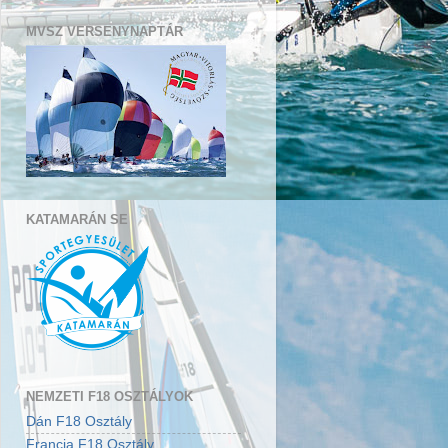
MVSZ VERSENYNAPTÁR
KATAMARÁN SE
NEMZETI F18 OSZTÁLYOK
Dán F18 Osztály
Francia F18 Osztály