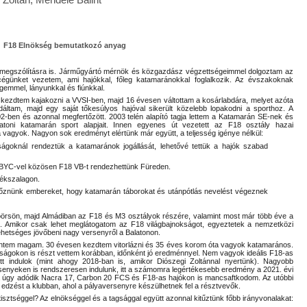
i Zoltán, Mendele Bálint
F18 Elnökség bemutatkozó anyag
 megszólításra is. Járműgyártó mérnök és közgazdász végzettségeimmel dolgoztam az
cégünket vezetem, ami hajókkal, főleg katamaránokkal foglalkozik. Az évszakoknak
emmel, lányunkkal és fiúnkkal.
 kezdtem kajakozni a VVSI-ben, majd 16 évesen váltottam a kosárlabdára, melyet azóta
sodáltam, majd egy saját tőkesúlyos hajóval sikerült közelebb lopakodni a sporthoz. A
-ben és azonnal megfertőzött. 2003 telén alapító tagja lettem a Katamarán SE-nek és
atoni katamarán sport alapjait. Innen egyenes út vezetett az F18 osztály hazai
 vagyok. Nagyon sok eredményt elértünk már együtt, a teljesség igénye nélkül:
ágoknál rendeztük a katamaránok jogállását, lehetővé tettük a hajók szabad
 BYC-vel közösen F18 VB-t rendezhettünk Füreden.
Kékszalagon.
tőznünk embereket, hogy katamarán táborokat és utánpótlás nevelést végeznek
rsön, majd Almádiban az F18 és M3 osztályok részére, valamint most már több éve a
k. Amikor csak lehet meglátogatom az F18 világbajnokságot, egyeztetek a nemzetközi
ehetséges jövőbeni nagy versenyről a Balatonon.
kintem magam. 30 évesen kezdtem vitorlázni és 35 éves korom óta vagyok katamarános.
ságokon is részt vettem korábban, időnként jó eredménnyel. Nem vagyok ideális F18-as
tt indulok (mint ahogy 2018-ban is, amikor Diószegi Zoltánnal nyertünk). Nagyobb
enyeken is rendszeresen indulunk, itt a számomra legértékesebb eredmény a 2021. évi
 ha úgy adódik Nacra 17, Carbon 20 FCS és F18-as hajókon is mancsaftkodom. Az utóbbi
 edzést a klubban, ahol a pályaversenyre készülhetnek fel a résztvevők.
sztséggel? Az elnökséggel és a tagsággal együtt azonnal kitűztünk főbb irányvonalakat: