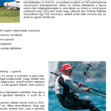
kipróbálhattam. A 2019-es szezonban kezdtem el F18 katamaránnal
versenyezni édesapámmal, ebben az évben elindultunk a Nacra
márka házi világbajnokságán is, amit abban az évben a comói tavon
rendeztek meg. 2021-ben aztán nagy változás jött: Székely Bálinttal
összeültünk egy F18 versenyre, amiből aztán több verseny lett, és
azóta is együtt vitorlázunk.
ért engem választottak a posztra:
rozni az osztályba.
i a sportot.
ységekkel.
osztály fejlődését.
eleség - 1 gyerek.
m és onnan a szerelem a sport iránt.
éggé korlátozottak (vagy inkább nem
 kajakoztam, amiről szörfre váltottam
 a zöld gyepre léptem, amit azóta is
óta a feleségem) nyitódtak meg újra a
 igazából vitorlázni, a szörf és a
sportot, többek között ezért is 2011-
 TF-en. Mára elmondhatom, hogy egy
építenünk, aminek nem csak a sporthoz