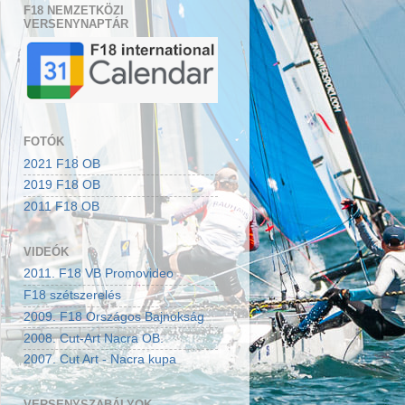
F18 NEMZETKÖZI
VERSENYNAPTÁR
FOTÓK
2021 F18 OB
2019 F18 OB
2011 F18 OB
VIDEÓK
2011. F18 VB Promovideo
F18 szétszerelés
2009. F18 Országos Bajnokság
2008. Cut-Art Nacra OB.
2007. Cut Art - Nacra kupa
VERSENYSZABÁLYOK