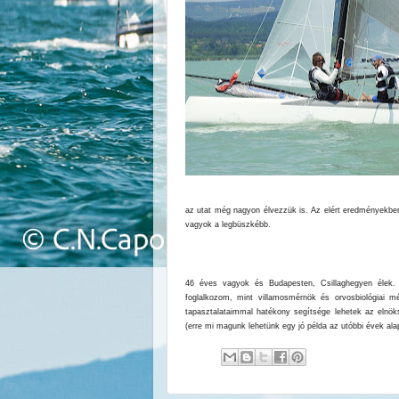
az utat még nagyon élvezzük is. Az elért eredményekben
vagyok a legbüszkébb.
46 éves vagyok és Budapesten, Csillaghegyen élek.
foglalkozom, mint villamosmérnök és orvosbiológiai mé
tapasztalataimmal hatékony segítsége lehetek az elnö
(erre mi magunk lehetünk egy jó példa az utóbbi évek ala