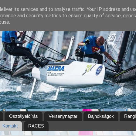
liver its services and to analyze traffic. Your IP address and u
rmance and security metrics to ensure quality of service, gene
buse.
Osztályelőírás
Versenynaptár
Bajnokságok
Rangl
Kontakt
RACES