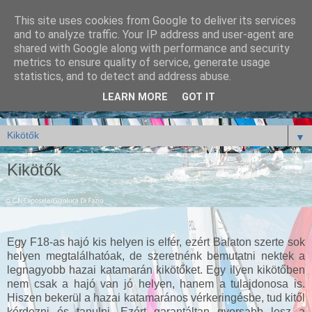
This site uses cookies from Google to deliver its services
and to analyze traffic. Your IP address and user-agent are
shared with Google along with performance and security
metrics to ensure quality of service, generate usage
statistics, and to detect and address abuse.
LEARN MORE
GOT IT
▼
Kikötők
Egy F18-as hajó kis helyen is elfér, ezért Balaton szerte sok
helyen megtalálhatóak, de szeretnénk bemutatni nektek a
legnagyobb hazai katamarán kikötőket. Egy ilyen kikötőben
nem csak a hajó van jó helyen, hanem a tulajdonosa is.
Hiszen bekerül a hazai katamarános vérkeringésbe, tud kitől
kérdezni és tanulni. Ezért garantáltan gyorsabb lesz a