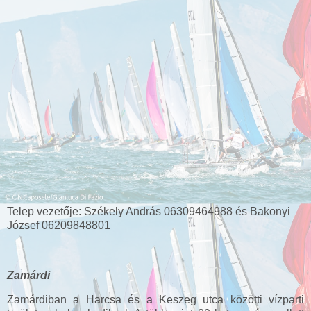
Telep vezetője: Székely András 06309464988 és Bakonyi
József 06209848801
Zamárdi
Zamárdiban a Harcsa és a Keszeg utca közötti vízparti