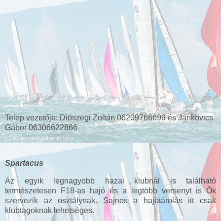
Telep vezetője: Diószegi Zoltán 06209766699 és Jankovics
Gábor 06306622866
Spartacus
Az egyik legnagyobb hazai klubnál is található
természetesen F18-as hajó és a legtöbb versenyt is Ők
szervezik az osztálynak. Sajnos a hajótárolás itt csak
klubtagoknak lehetséges.