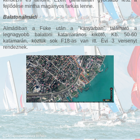
fejlődése mintha magányos farkas lenne.
Balatonalmádi
Almádiban a Füke után a "kanyarban" található a
legnagyobb balatoni katamarános kikötő, Kb. 50-60
katamarán, köztük sok F18-as van itt. Évi 3 versenyt
rendeznek.