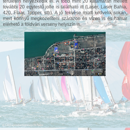
területen helyezkedik el. A több mint 20 katamarán mellett
további 20 egytestű jolle is található itt (Laser, Laser Bahia,
420, Flaar, Topper, stb). A jó fekvése miatt kedvelik sokan,
mert könnyű megközelíteni szárazon és vízen is és hamar
elérhető a földvári verseny helyszín is.