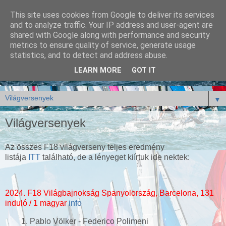
This site uses cookies from Google to deliver its services
and to analyze traffic. Your IP address and user-agent are
shared with Google along with performance and security
metrics to ensure quality of service, generate usage
statistics, and to detect and address abuse.
LEARN MORE
GOT IT
▼
Világversenyek
Az összes F18 világverseny teljes eredmény
listája
ITT
található, de a lényeget kiírtuk ide nektek:
2024. F18 Világbajnokság
Spanyolország, Barcelona, 131
induló / 1 magyar
info
1. Pablo Völker - Federico Polimeni