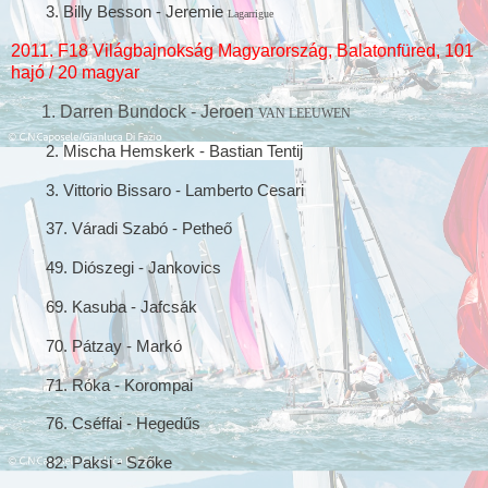
3.
Billy Besson - Jeremie
Lagarrigue
2011. F18 Világbajnokság Magyarország, Balatonfüred, 101
hajó / 20 magyar
1. Darren Bundock - Jeroen
VAN LEEUWEN
2.
Mischa Hemskerk - Bastian Tentij
3. Vittorio Bissaro - Lamberto Cesari
37.
Váradi Szabó -
Petheő
49. Diószegi - Jankovics
69. Kasuba - Jafcsák
70. Pátzay - Markó
71. Róka - Korompai
76. Cséffai - Hegedűs
82. Paksi - Szőke