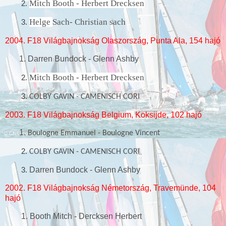
Mitch Booth -
Herbert Drecksen
2.
Helge
Sach- Christian sach
3.
2004. F18 Világbajnokság Olaszország, Punta Ala, 154 hajó
1. Darren Bundock - Glenn Ashby
Mitch Booth -
Herbert Drecksen
2.
3.
COLBY GAVIN - CAMENISCH CORI
2003. F18 Világbajnokság Belgium, Koksijde, 102 hajó
1.
Boulogne Emmanuel -
Boulogne Vincent
2.
COLBY GAVIN - CAMENISCH CORI
3.
Darren Bundock - Glenn Ashby
2002. F18 Világbajnokság Németország, Travemünde, 104
hajó
1. Booth Mitch - Dercksen Herbert