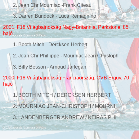
2. Jean Chr Mourniac -Frank Citeau
3. Darren Bundock - Luca Remagnino
2001. F18 Világbajnokság Nagy-Britannia, Parkstone, 85
hajó
1. Booth Mitch - Dercksen Herbert
2. Jean Chr Phillippe - Mourniac Jean Christoph
3. Billy Besson - Arnoud Jarlegan
2000. F18 Világbajnokság Franciaország, CVB Erquy, 70
hajó
1.
BOOTH MITCH / DERCKSEN HERBERT
2.
MOURNIAC JEAN-CHRISTOPH / MOURNI
3.
LANDENBERGER ANDREW / NEIRAS PHI