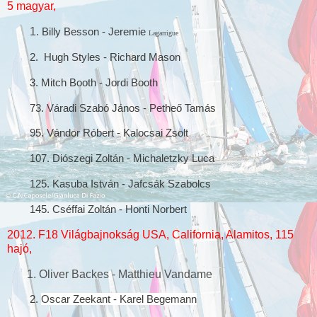
5 magyar,
1.
Billy Besson - Jeremie
Lagarrigue
2. Hugh Styles - Richard Mason
3. Mitch Booth - Jordi Booth
73. Váradi Szabó János -
Petheő Tamás
95. Vándor Róbert - Kalocsai Zsolt
107.
Diószegi Zoltán - Michaletzky Luca
125. Kasuba István - Jafcsák Szabolcs
145. Cséffai Zoltán - Honti Norbert
2012. F18 Világbajnokság USA, California, Alamitos, 115
hajó,
1. Oliver Backes - Matthieu Vandame
2.
Oscar Zeekant - Karel Begemann