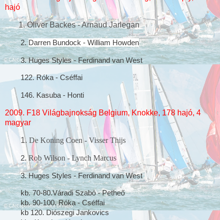
hajó
1. Oliver Backes - Arnaud Jarlegan
2.
Darren Bundock - William Howden
3. Huges Styles - Ferdinand van West
122. Róka - Cséffai
146. Kasuba - Honti
2009. F18 Világbajnokság Belgium, Knokke, 178 hajó, 4
magyar
1.
De Koning Coen - Visser Thijs
2.
Rob Wilson - Lynch Marcus
3. Huges Styles - Ferdinand van West
kb. 70-80.Váradi Szabó - Petheő
kb. 90-100. Róka - Cséffai
kb 120.
Diószegi Jankovics