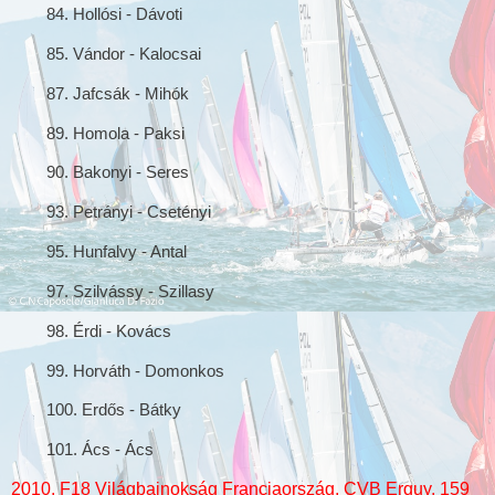
84. Hollósi - Dávoti
85. Vándor - Kalocsai
87. Jafcsák - Mihók
89. Homola - Paksi
90. Bakonyi - Seres
93. Petrányi - Csetényi
95. Hunfalvy - Antal
97.
Szilvássy - Szillasy
98. Érdi - Kovács
99. Horváth - Domonkos
100. Erdős - Bátky
101. Ács - Ács
2010. F18 Világbajnokság Franciaország, CVB Erquy, 159