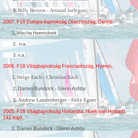
Billy Besson - Arnaud Jarlegan
3.
2007. F18 Europa-bajnokság Olaszország, Dervio
1.
Mischa Heemskerk
2.
n.a.
3.
n.a.
2006. F18 Világbajnokság Franciaország, Hyeres,
Helge
Each - Christian Each
1.
2.
Darren Bundock - Glenn Ashby
Andrew Landenberger - Felix Egner
3.
2005. F18 Világbajnokság Hollandia, Hoek van Holland,
142 hajó,
1. Darren Bundock - Glenn Ashby