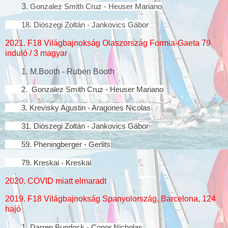
3.
Gonzalez Smith Cruz - Heuser Mariano
18. Diószegi Zoltán - Jankovics Gábor
2021. F18 Világbajnokság Olaszország Formia-Gaeta 79
induló / 3 magyar
1. M.Booth - Ruben Booth
2. Gonzalez Smith Cruz - Heuser Mariano
3. Krevisky Agustin - Aragones Nicolas
31. Diószegi Zoltán - Jankovics Gábor
59. Pheningberger - Gerlits
79. Kreskai - Kreskai
2020. COVID miatt elmaradt
2019. F18 Világbajnokság Spanyolország, Barcelona, 124
hajó
1.
Darren Bundock - Conor Nicholas