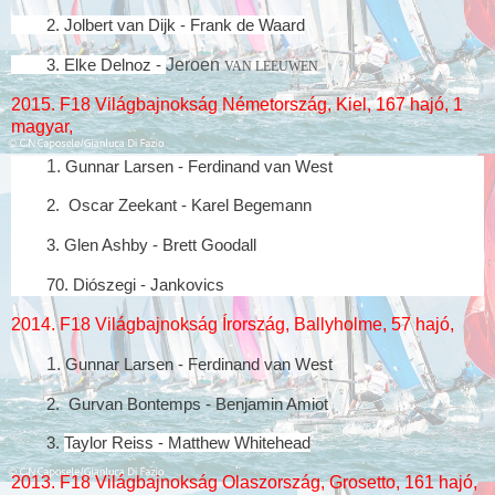
2.
Jolbert van Dijk - Frank de Waard
3. Elke Delnoz -
Jeroen
VAN LEEUWEN
2015. F18 Világbajnokság Németország, Kiel, 167 hajó, 1
magyar,
1.
Gunnar Larsen - Ferdinand van West
2. Oscar Zeekant - Karel Begemann
3. Glen Ashby - Brett Goodall
70. Diószegi - Jankovics
2014. F18 Világbajnokság Írország, Ballyholme, 57 hajó,
1.
Gunnar Larsen - Ferdinand van West
2. Gurvan Bontemps - Benjamin Amiot
3.
Taylor Reiss - Matthew Whitehead
2013. F18 Világbajnokság Olaszország, Grosetto, 161 hajó,