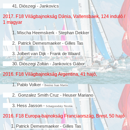
41
. Diószegi - Jankovics
2017. F18 Világbajnokság Dánia, Vallensbaek, 124 induló /
1 magyar
1.
Mischa Heemskerk - Stephan Dekker
2.
Patrick Demesmaeker - Gilles Tas
3.
Jolbert van Dijk - Frank de Waard
30. Diószegi Zoltán - Jankovics Gábor
2016. F18 Világbajnokság Argentina, 41 hajó,
1.
Pablo Volker -
Benitez Juan Martín
2.
Gonzalez Smith Cruz - Heuser Mariano
3. Hess Jasson -
Schargorodsky Nicolás
2016. F18 Europa-bajnokság Franciaország, Brest, 50 hajó
1.
Patrick Demesmaeker - Gilles Tas