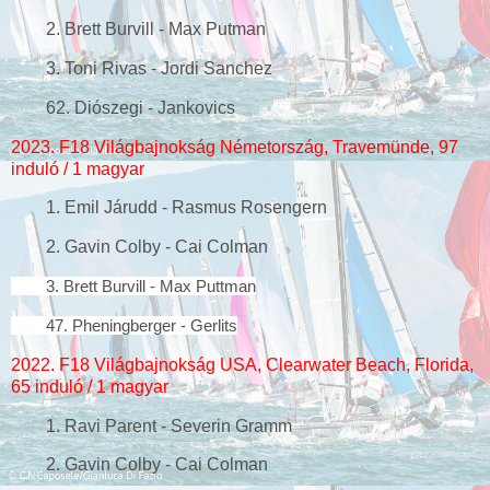
2. Brett Burvill - Max Putman
3. Toni Rivas - Jordi Sanchez
62. Diószegi - Jankovics
2023. F18 Világbajnokság Németország, Travemünde, 97
induló / 1 magyar
1. Emil Járudd - Rasmus Rosengern
2. Gavin Colby - Cai Colman
3. Brett Burvill - Max Puttman
47. Pheningberger - Gerlits
2022. F18 Világbajnokság USA, Clearwater Beach, Florida,
65 induló / 1 magyar
1. Ravi Parent - Severin Gramm
2. Gavin Colby - Cai Colman