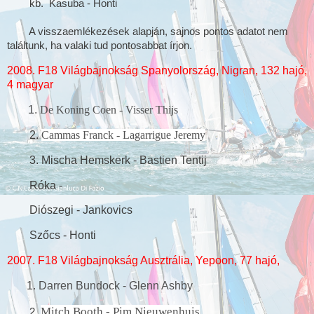
kb.
Kasuba - Honti
A visszaemlékezések alapján, sajnos pontos adatot nem
találtunk, ha valaki tud pontosabbat írjon.
2008. F18 Világbajnokság Spanyolország, Nigran, 132 hajó,
4 magyar
1.
De Koning Coen - Visser Thijs
2.
Cammas Franck - Lagarrigue Jeremy
3. Mischa Hemskerk - Bastien Tentij
Róka -
Diószegi - Jankovics
Szőcs - Honti
2007. F18 Világbajnokság Ausztrália, Yepoon, 77 hajó,
1. Darren Bundock - Glenn Ashby
Mitch Booth -
Pim Nieuwenhuis
2.