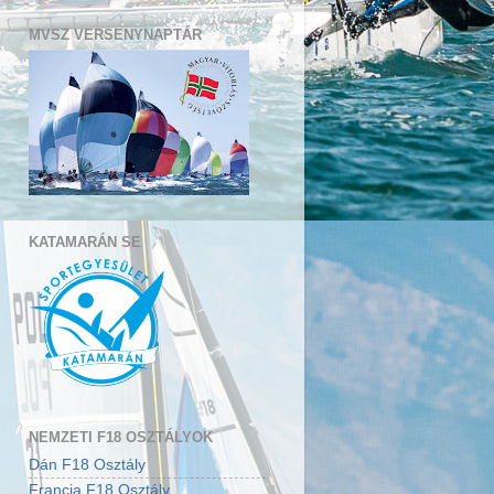
MVSZ VERSENYNAPTÁR
KATAMARÁN SE
NEMZETI F18 OSZTÁLYOK
Dán F18 Osztály
Francia F18 Osztály