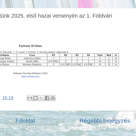
ttünk 2025. első hazai versenyén az 1. Földvári
:
15:19
Főoldal
Régebbi bejegyzés