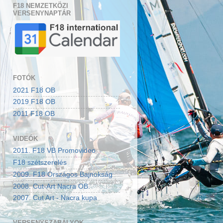
F18 NEMZETKÖZI
VERSENYNAPTÁR
FOTÓK
2021 F18 OB
2019 F18 OB
2011 F18 OB
VIDEÓK
2011. F18 VB Promovideo
F18 szétszerelés
2009. F18 Országos Bajnokság
2008. Cut-Art Nacra OB.
2007. Cut Art - Nacra kupa
VERSENYSZABÁLYOK