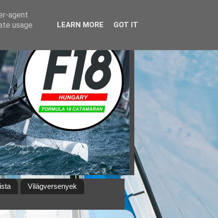
ser-agent
rate usage
LEARN MORE
GOT IT
ista
Világversenyek