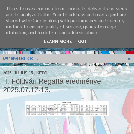
This site uses cookies from Google to deliver its services
and to analyze traffic. Your IP address and user-agent are
shared with Google along with performance and security
metrics to ensure quality of service, generate usage
statistics, and to detect and address abuse.
LEARN MORE
GOT IT
▼
2025. JÚLIUS 15., KEDD
II. Földvári Regatta eredménye
2025.07.12-13.