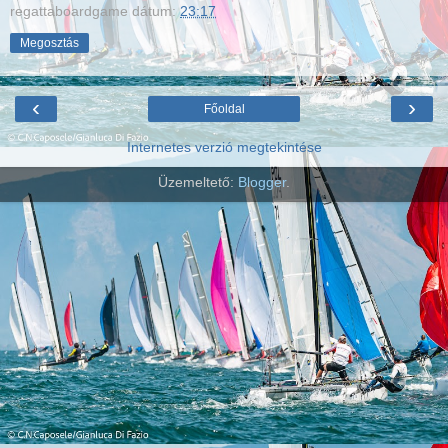
regattaboardgame
dátum:
23:17
Megosztás
‹
›
Főoldal
Internetes verzió megtekintése
Üzemeltető:
Blogger
.