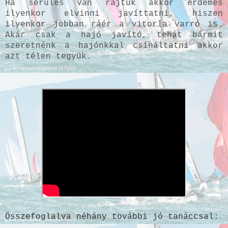
Ha sérülés van rajtuk akkor érdemes
ilyenkor elvinni javíttatni, hiszen
ilyenkor jobban ráér a vitorla varró is.
Akár csak a hajó javító, tehát bármit
szeretnénk a hajónkkal csináltatni akkor
azt télen tegyük.
Összefoglalva néhány további jó tanáccsal: