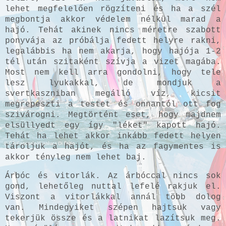
lehet megfelelően rögzíteni és ha a szél
megbontja akkor védelem nélkül marad a
hajó. Tehát akinek nincs méretre szabott
ponyvája az próbálja fedett helyre rakni,
legalábbis ha nem akarja, hogy hajója 1-2
tél után szitaként szívja a vizet magába.
Most nem kell arra gondolni, hogy tele
lesz lyukakkal, de mondjuk a
svertkaszniban megálló víz, kicsit
megrepeszti a testet és onnantól ott fog
szivárogni. Megtörtént eset, hogy majdnem
elsüllyedt egy így "léket" kapott hajó.
Tehát ha lehet akkor inkább fedett helyen
tároljuk a hajót, és ha az fagymentes is
akkor tényleg nem lehet baj.
Árbóc és vitorlák. Az árbóccal nincs sok
gond, lehetőleg nuttal lefelé rakjuk el.
Viszont a vitorlákkal annál több dolog
van. Mindegyiket szépen hajtsuk vagy
tekerjük össze és a latnikat lazítsuk meg.