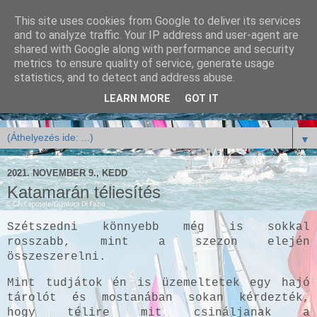
This site uses cookies from Google to deliver its services
and to analyze traffic. Your IP address and user-agent are
shared with Google along with performance and security
metrics to ensure quality of service, generate usage
statistics, and to detect and address abuse.
LEARN MORE
GOT IT
▼
2021. NOVEMBER 9., KEDD
Katamarán téliesítés
Szétszedni könnyebb még is sokkal
rosszabb, mint a szezon elején
összeszerelni.
Mint tudjátok én is üzemeltetek egy hajó
tárolót és mostanában sokan kérdezték,
hogy télire mit csináljanak a