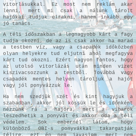
vitorlásukkal. Ez most nem reklám akar
lenni, mert mi csak a nálunk tárolt
hajókat tudjuk elrakni, hanem inkább egy
jó tanács.
A téli időszakban a legnagyobb kárt a fagy
tudja okozni, de az is csak akkor ha marad
a testben víz, vagy a csapadék időközben
olyan helyekre tud eljutni ahol megfagyva
kárt tud okozni. Ezért nagyon fontos, hogy
az utolsó vitorlázás után minden vizet
kiszivacsozzunk a testből. Továbbá vagy
csapadék mentes helyen tároljuk a hajót
vagy jól ponyvázzuk le.
Ha nem szedjük szét és kint hagyjuk a
szabadban, akkor jól kössük le és időnként
nézzünk rá a hajóra, mert a viharok
leszedhetik a ponyvát és akkor oda a téli
védelem. Sok embernél látom, hogy
különböző OBI-s ponyvákkal takargatják
télire, ezt én nem javaslom, mert nem