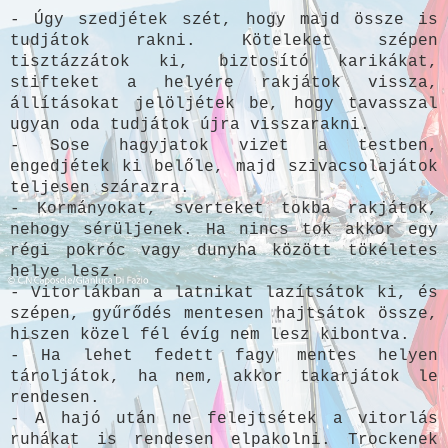
- Úgy szedjétek szét, hogy majd össze is
tudjátok rakni. Köteleket szépen
tisztázzátok ki, biztosító karikákat,
stifteket a helyére rakjátok vissza,
állításokat jelöljétek be, hogy tavasszal
ugyan oda tudjátok újra visszarakni.
- Sose hagyjatok vizet a testben,
engedjétek ki belőle, majd szivacsolajátok
teljesen szárazra.
- Kormányokat, sverteket tokba rakjátok,
nehogy sérüljenek. Ha nincs tok akkor egy
régi pokróc vagy dunyha között tökéletes
helye lesz.
- Vitorlákban a latnikat lazítsátok ki, és
szépen, gyűrődés mentesen hajtsátok össze,
hiszen közel fél évíg nem lesz kibontva.
- Ha lehet fedett fagy mentes helyen
tároljátok, ha nem, akkor takarjátok le
rendesen.
- A hajó után ne felejtsétek a vitorlás
ruhákat is rendesen elpakolni. Trockenek