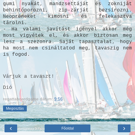
gumi nyakát, mandzsettáját és zokniját
behintőporozni, zip-zárját bezsírozni.
Neopréneket kimosni és felekasztva
tárolni.
- Ha valami javítást igényel akkor még
most vigyétek el, és akkor biztosan meg
lesz a szezonra. Saját tapasztalat, hogy
ha most nem csináltatod meg, tavaszig nem
is fogod.
Várjuk a tavaszt!
Dió
regattaboardgame
dátum:
9:56
Megosztás
‹
›
Főoldal