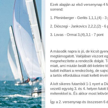
Ezek alapján az első versenynap 4 fut
sorrend:
1. Pfeninberger - Gerlits 1,1,1,(4) - 3
2. Diószegi - Jankovics 2,2,2,(2) - 6 
3. Lovas - Ormai 3,(4),3,1 - 7 pont
A második napra is jó, de kicsit gyen
megtámogatott. Valójában viszont egy
megnehezítette a rendezők dolgát. Több
miatt, ami miután beállt dél-keletire
tudott indítani a rendezőség, de sajn
a tartós elfordulása miatt kellett érvé
A két sikeres futamból 1-1 nyert a D
vezető egység 3. és 4. helyen futott 
méterekkel is. És akkor most lelövö
Így a 2. versenynap és összesen 6 é