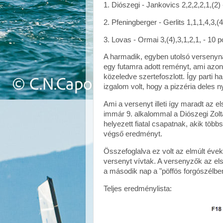
1. Diószegi - Jankovics 2,2,2,2,1,(2) 
2. Pfeningberger - Gerlits 1,1,1,4,3,(4
3. Lovas - Ormai 3,(4),3,1,2,1, - 10 p
A harmadik, egyben utolsó versenynap
egy futamra adott reményt, ami azon
közeledve szertefoszlott. Így parti 
izgalom volt, hogy a pizzéria deles ny
Ami a versenyt illeti így maradt az e
immár 9. alkalommal a Diószegi Zolt
helyezett fiatal csapatnak, akik töb
végső eredményt.
Összefoglalva ez volt az elmúlt év
versenyt vívtak. A versenyzők az el
a második nap a "pöffös forgószélben"
Teljes eredménylista: