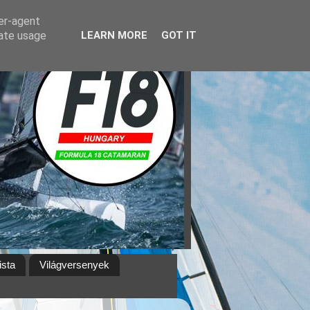
ser-agent
rate usage
LEARN MORE
GOT IT
ista
Világversenyek