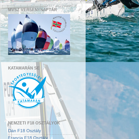
MVSZ VERSENYNAPTÁR
KATAMARÁN SE
NEMZETI F18 OSZTÁLYOK
Dán F18 Osztály
Francia F18 Osztály