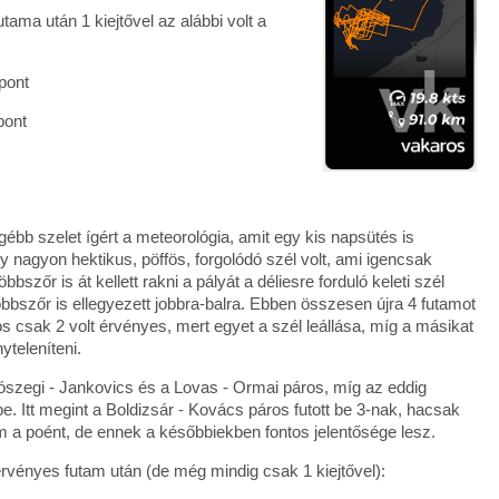
ama után 1 kiejtővel az alábbi volt a
 pont
pont
gébb szelet ígért a meteorológia, amit egy kis napsütés is
 nagyon hektikus, pöffös, forgolódó szél volt, ami igencsak
szőr is át kellett rakni a pályát a déliesre forduló keleti szél
 többszőr is ellegyezett jobbra-balra. Ebben összesen újra 4 futamot
os csak 2 volt érvényes, mert egyet a szél leállása, míg a másikat
nyteleníteni.
iószegi - Jankovics és a Lovas - Ormai páros, míg az eddig
be. Itt megint a Boldizsár - Kovács páros futott be 3-nak, hacsak
m a poént, de ennek a későbbiekben fontos jelentősége lesz.
rvényes futam után (de még mindig csak 1 kiejtővel):