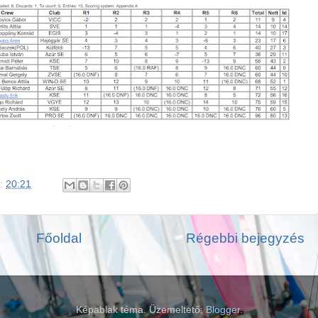
:
20:21
Főoldal
Régebbi bejegyzés
Képablak téma. Üzemeltető:
Blogger
.