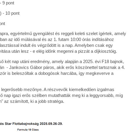
- 9 pont
) - 10 pont
ont
ra, egyértelmű gyengülést és reggeli keleti szelet ígértek, amely
ban az idő múlásával és az 1. futam 10:00 órás indításához
halasztással indult és végződött is a nap. Amelyben csak egy
itása után lesz - e elég időnk megenni a pizzát a díjkiosztóig.
lső két nap utáni eredmény, amely alapján a 2025. évi F18 bajnok,
án - Jankovics Gábor páros, akik erős köszönettel tartoznak a 4.
bször is beleszóltak a dobogósok harcába, így megkeverve a
ek legerősebb mezőnye. A részvevők kiemelkedően izgalmas
ső nap igazi erős szélben mutathatták meg ki a leggyorsabb, míg
 az számított, ki a jobb stratéga.