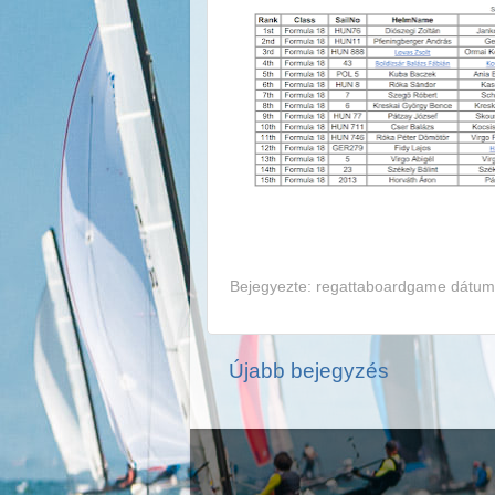
Bejegyezte:
regattaboardgame
dátum
Újabb bejegyzés