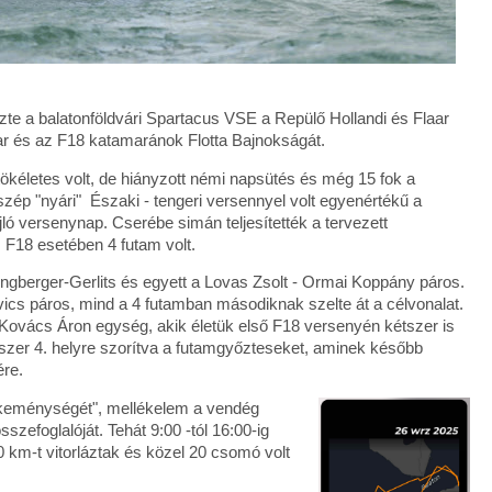
te a balatonföldvári Spartacus VSE a Repülő Hollandi és Flaar
ar és az F18 katamaránok Flotta Bajnokságát.
tökéletes volt, de hiányzott némi napsütés és még 15 fok a
szép "nyári" Északi - tengeri versennyel volt egyenértékű a
ó versenynap. Cserébe simán teljesítették a tervezett
F18 esetében 4 futam volt.
ingberger-Gerlits és egyett a Lovas Zsolt - Ormai Koppány páros.
vics páros, mind a 4 futamban másodiknak szelte át a célvonalat.
Kovács Áron egység, akik életük első F18 versenyén kétszer is
yszer 4. helyre szorítva a futamgyőzteseket, aminek később
ére.
 "keménységét", mellékelem a vendég
szefoglalóját. Tehát 9:00 -tól 16:00-ig
km-t vitorláztak és közel 20 csomó volt