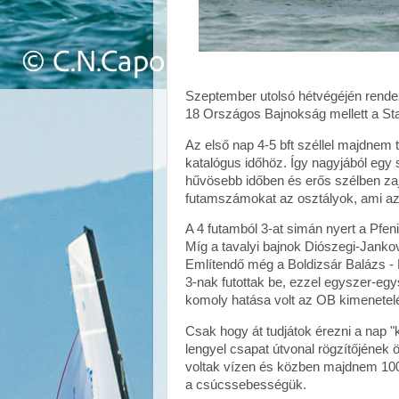
Szeptember utolsó hétvégéjén rendez
18 Országos Bajnokság mellett a St
Az első nap 4-5 bft széllel majdnem 
katalógus időhöz. Így nagyjából egy 
hűvösebb időben és erős szélben zajl
futamszámokat az osztályok, ami az 
A 4 futamból 3-at simán nyert a Pfen
Míg a tavalyi bajnok Diószegi-Janko
Említendő még a Boldizsár Balázs - 
3-nak futottak be, ezzel egyszer-eg
komoly hatása volt az OB kimenetel
Csak hogy át tudjátok érezni a nap
lengyel csapat útvonal rögzítőjének ös
voltak vízen és közben majdnem 100 
a csúcssebességük.