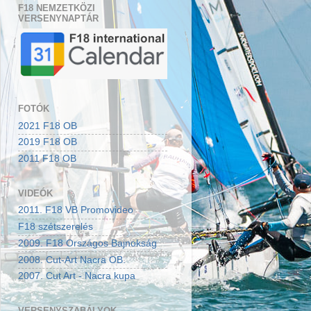
F18 NEMZETKÖZI
VERSENYNAPTÁR
FOTÓK
2021 F18 OB
2019 F18 OB
2011 F18 OB
VIDEÓK
2011. F18 VB Promovideo
F18 szétszerelés
2009. F18 Országos Bajnokság
2008. Cut-Art Nacra OB.
2007. Cut Art - Nacra kupa
VERSENYSZABÁLYOK