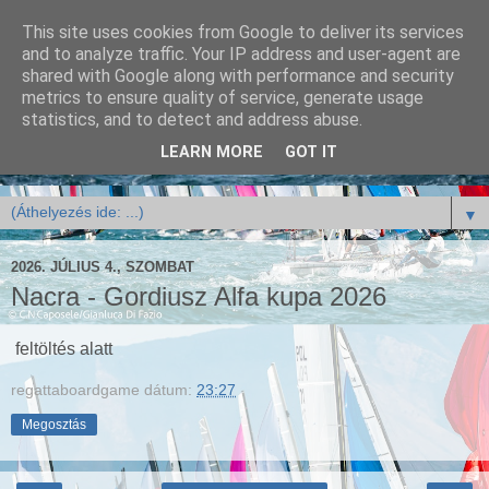
This site uses cookies from Google to deliver its services
and to analyze traffic. Your IP address and user-agent are
shared with Google along with performance and security
metrics to ensure quality of service, generate usage
statistics, and to detect and address abuse.
LEARN MORE
GOT IT
▼
2026. JÚLIUS 4., SZOMBAT
Nacra - Gordiusz Alfa kupa 2026
feltöltés alatt
regattaboardgame
dátum:
23:27
Megosztás