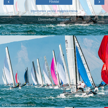
‹
›
Főoldal
Internetes verzió megtekintése
Üzemeltető:
Blogger
.